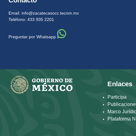
Contacto
Email: info@zacatecasocc.tecnm.mx
Teléfono: 433 935 2201
Preguntar por Whatsapp
Preguntar por
Whatsapp
Preguntar por Whatsapp
Enlaces
Participa
Publicacione
Marco Jurídi
Plataforma N