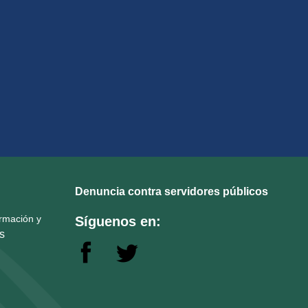
how to embed google map in website
Denuncia contra servidores públicos
ormación y
Síguenos en:
s